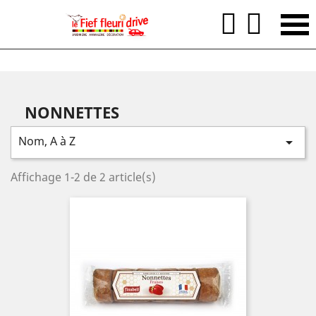


NONNETTES
Nom, A à Z

Affichage 1-2 de 2 article(s)