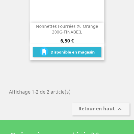
Nonnettes Fourrées X6 Orange
200G-FINABEIL
Prix
6,50 €
Disponible en magasin
Affichage 1-2 de 2 article(s)
Retour en haut
