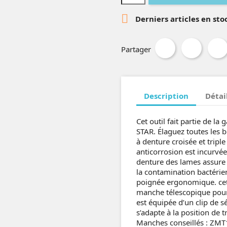

Derniers articles en sto
Partager
Description
Détai
Cet outil fait partie de l
STAR. Élaguez toutes les br
à denture croisée et tripl
anticorrosion est incurvée
denture des lames assure 
la contamination bactérie
poignée ergonomique. cett
manche télescopique pour 
est équipée d’un clip de s
s’adapte à la position de 
Manches conseillés : ZM