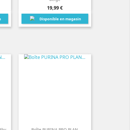
Prix
19,99 €
n
Disponible en magasin
thy
Boîte PURINA PRO PLAN