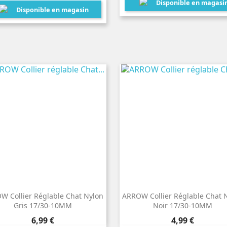
Disponible en magasi
Disponible en magasin
W Collier Réglable Chat Nylon
ARROW Collier Réglable Chat 
Gris 17/30-10MM
Noir 17/30-10MM
Prix
Prix
6,99 €
4,99 €