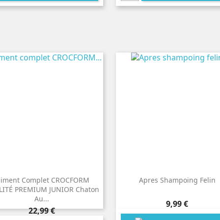
liment Complet CROCFORM
Apres Shampoing Felin
ITÉ PREMIUM JUNIOR Chaton
Au...
Prix
9,99 €
Prix
22,99 €