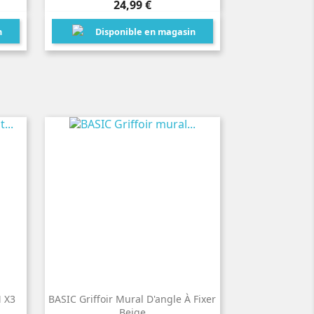
Prix
24,99 €
n
Disponible en magasin
M X3
BASIC Griffoir Mural D'angle À Fixer
Beige