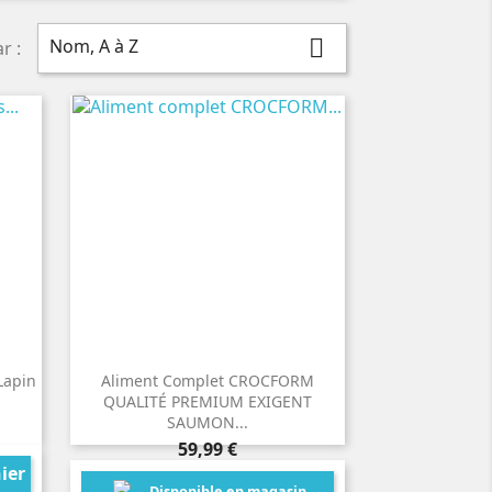
Nom, A à Z

r :
lapin
Aliment Complet CROCFORM
QUALITÉ PREMIUM EXIGENT
SAUMON...
Prix
59,99 €
ier
Disponible en magasin