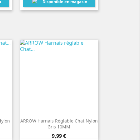
n
Disponible en magasin
Nylon
ARROW Harnais Réglable Chat Nylon
Gris 10MM
Prix
9,99 €