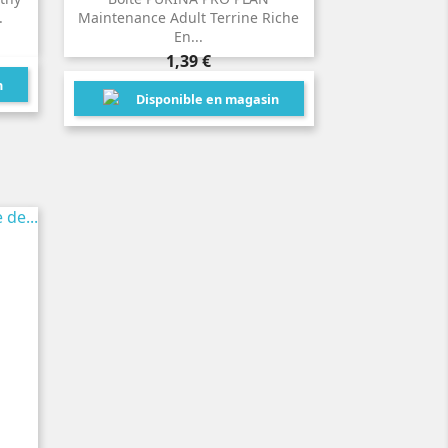
.
Maintenance Adult Terrine Riche
En...
Prix
1,39 €
n
Disponible en magasin