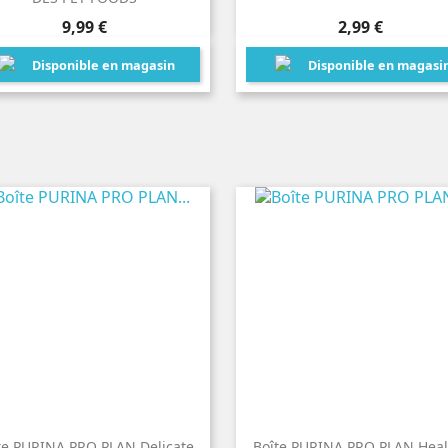
Prix
Prix
9,99 €
2,99 €
Disponible en magasin
Disponible en magasi
te PURINA PRO PLAN Delicate
Boîte PURINA PRO PLAN Heal