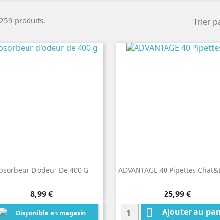
a 259 produits.
Trier pa
bsorbeur D'odeur De 400 G
ADVANTAGE 40 Pipettes Chat&
Prix
Prix
8,99 €
25,99 €

Ajouter au pan
Disponible en magasin